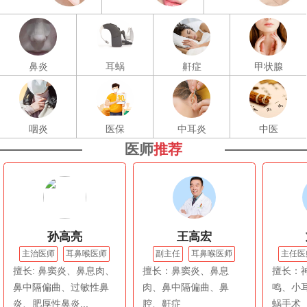
鼻炎
耳蜗
鼾症
甲状腺
咽炎
医保
中耳炎
中医
医师
推荐
孙高亮
王高宏
主治医师
耳鼻喉医师
副主任
耳鼻喉医师
主任医
擅长: 鼻窦炎、鼻息肉、
擅长：鼻窦炎、鼻息
擅长：
鼻中隔偏曲、过敏性鼻
肉、鼻中隔偏曲、鼻
鸣、小
炎、肥厚性鼻炎...
腔、鼾症
蜗手术