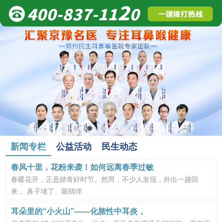
新闻专栏
公益活动
民生动态
春风十里，花粉来袭！如何远离春季过敏
春暖花开，正是踏青好时节。然而，不少人发现，外出一趟回
来， 鼻子堵了、眼睛痒
耳朵里的“小火山”——化脓性中耳炎，