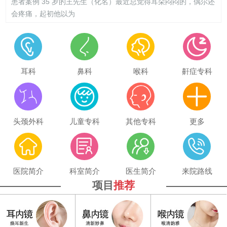
患者案例 35 岁的王先生（化名）最近总觉得耳朵闷闷的，偶尔还
会疼痛，起初他以为
耳科
鼻科
喉科
鼾症专科
头颈外科
儿童专科
其他专科
更多
医院简介
科室简介
医生简介
来院路线
项目
推荐